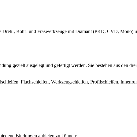
 gerne Dreh-, Bohr- und Fräswerkzeuge mit Diamant (PKD, CVD, Mono) 
ndung gezielt ausgelegt und gefertigt werden. Sie bestehen aus den d
hleifen, Flachschleifen, Werkzeugschleifen, Profilschleifen, Innenrun
chiedene Bindungen anbieten zu können: